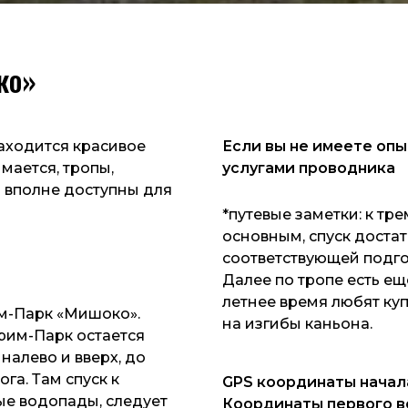
ко»
аходится красивое
Если вы не имеете оп
мается, тропы,
услугами проводника
о вполне доступны для
*путевые заметки: к т
основным, спуск достат
соответствующей подгот
Далее по тропе есть ещ
летнее время любят ку
им-Парк «Мишоко».
на изгибы каньона.
рим-Парк остается
налево и вверх, до
га. Там спуск к
GPS координаты начала
ые водопады, следует
Координаты первого в