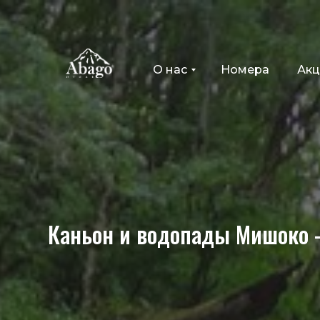
О нас
Номера
Ак
Каньон и водопады Мишоко 