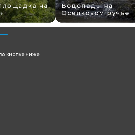
а
ручье
Партизанская пол
по кнопке ниже