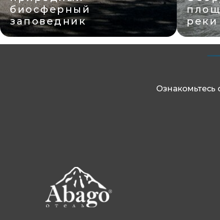
площадка на берегу
Смот
реки Белая
горе
Ознакомьтесь 