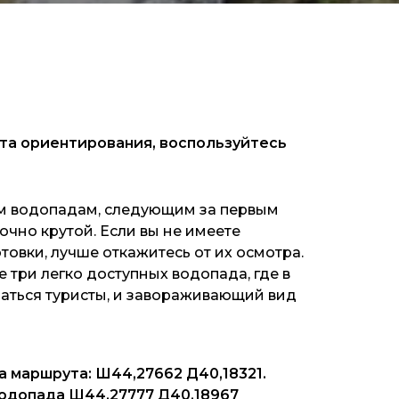
ыта ориентирования, воспользуйтесь
рем водопадам, следующим за первым
очно крутой. Если вы не имеете
овки, лучше откажитесь от их осмотра.
е три легко доступных водопада, где в
паться туристы, и завораживающий вид
 маршрута: Ш44,27662 Д40,18321.
одопада Ш44,27777 Д40,18967