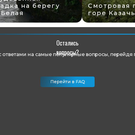
ровая площадка на
Водопады н
 Казачья
Оселковом 
Остались
вопросы?
с ответами на самые популярные вопросы, перейдя 
Перейти в FAQ