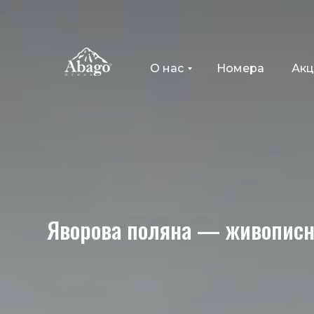
О нас
Номера
Ак
Яворова поляна — живописн