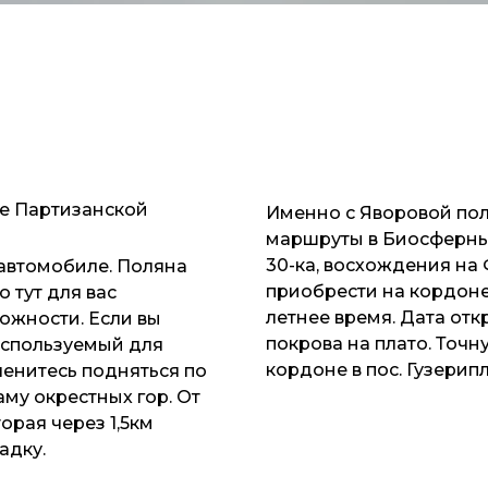
ше Партизанской
Именно с Яворовой по
маршруты в Биосферный
30-ка, восхождения на
автомобиле. Поляна
приобрести на кордоне 
 тут для вас
летнее время. Дата отк
ожности. Если вы
покрова на плато. Точ
 используемый для
кордоне в пос. Гузерипл
ленитесь подняться по
му окрестных гор. От
орая через 1,5км
адку.