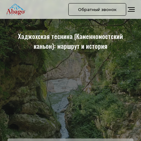
Обратный звонок
Хаджохская теснина (Каменномостский
каньон): маршрут и история