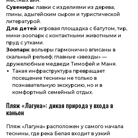
местных вин.
Сувениры
: лавки с изделиями из дерева,
глины, адыгейским сыром и туристической
литературой.
Для детей
: игровая площадка с батутом, тир,
мини-зоопарк с контактными животными и
пруд с утками.
Зоопарк
: вольеры гармонично вписаны в
скальный рельеф; главные «звезды» —
дружелюбные медведи Тимофей и Маня.
Такая инфраструктура превращает
посещение теснины не только в
познавательную экскурсию, но и в
комфортный семейный отдых.
Пляж «Лагуна»: дикая природа у входа в
каньон
Пляж «Лагуна» расположен у самого начала
теснины, где река Белая входит в узкий