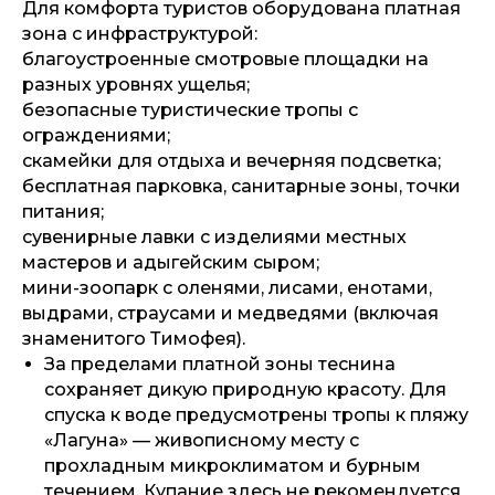
Для комфорта туристов оборудована платная
зона с инфраструктурой:
благоустроенные смотровые площадки на
разных уровнях ущелья;
безопасные туристические тропы с
ограждениями;
скамейки для отдыха и вечерняя подсветка;
бесплатная парковка, санитарные зоны, точки
питания;
сувенирные лавки с изделиями местных
мастеров и адыгейским сыром;
мини-зоопарк с оленями, лисами, енотами,
выдрами, страусами и медведями (включая
знаменитого Тимофея).
За пределами платной зоны теснина
сохраняет дикую природную красоту. Для
спуска к воде предусмотрены тропы к пляжу
«Лагуна» — живописному месту с
прохладным микроклиматом и бурным
течением. Купание здесь не рекомендуется