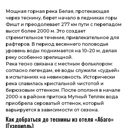
Мощная горная река Белая, протекающая
через теснину, берет начало в ледниках горы
Фишт и преодолевает 277 км пути с перепадом
высот более 2000 м. Это создает
стремительное течение, привлекательное для
рафтеров. В период весеннего половодья
уровень воды поднимается на 10–20 м, делая
реку особенно зрелищной.
Река тесно связана с местным фольклором:
согласно легендам, её воды служили «судьей»
в испытаниях на невиновность. Исторически
река славилась кристальной чистотой и
бирюзовым оттенком. После оползня в начале
2000-х в районе притока Мутный Тепляк вода
приобрела сероватый оттенок, который
варьируется в зависимости от сезона.
Как добраться до теснины из отеля «Абаго»
(Гузерипль)