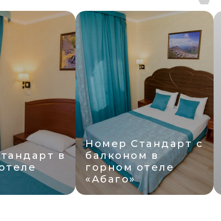
Номер Стандарт с
балконом в
Номер Суп
горном отеле
в горном о
«Абаго»
«Абаго»