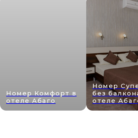
Номер Суп
Номер Комфорт в
без балкон
отеле Абаго
отеле Абаг