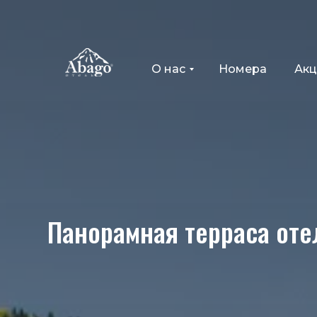
О нас
Номера
Ак
Панорамная терраса оте